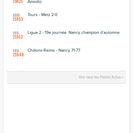
19h25
Amodio
Tours - Metz 2-0
sam.
15h53
Ligue 2 - 19e journée: Nancy champion d'automne
ven.
21h52
Châlons-Reims - Nancy 71-77
ven.
21h49
Voir tous les Flashs Actus