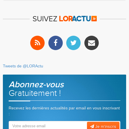
SUIVEZ
Tweets de @LORActu
Abonnez-vous
Gratuitement !
Recevez les dernières actualités par email en vous inscrivant
:
Je m’inscris