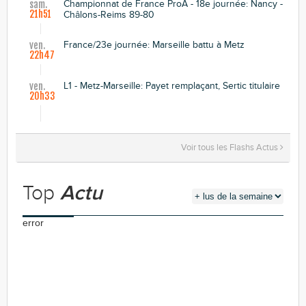
Championnat de France ProA - 18e journée: Nancy -
sam.
21h51
Châlons-Reims 89-80
France/23e journée: Marseille battu à Metz
ven.
22h47
L1 - Metz-Marseille: Payet remplaçant, Sertic titulaire
ven.
20h33
Voir tous les Flashs Actus
Top
Actu
error