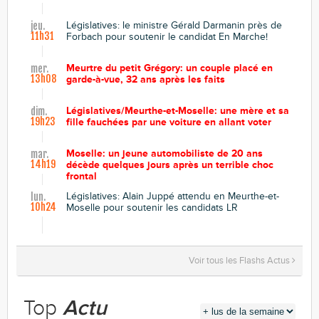
Législatives: le ministre Gérald Darmanin près de
jeu.
11h31
Forbach pour soutenir le candidat En Marche!
Meurtre du petit Grégory: un couple placé en
mer.
13h08
garde-à-vue, 32 ans après les faits
Législatives/Meurthe-et-Moselle: une mère et sa
dim.
19h23
fille fauchées par une voiture en allant voter
Moselle: un jeune automobiliste de 20 ans
mar.
14h19
décède quelques jours après un terrible choc
frontal
Législatives: Alain Juppé attendu en Meurthe-et-
lun.
10h24
Moselle pour soutenir les candidats LR
Voir tous les Flashs Actus
Top
Actu