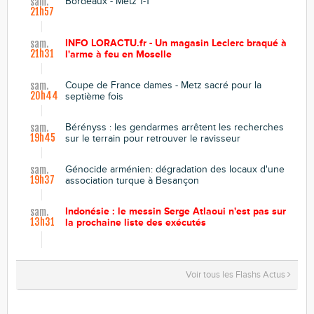
Bordeaux - Metz 1-1
sam.
21h57
INFO LORACTU.fr - Un magasin Leclerc braqué à
sam.
21h31
l'arme à feu en Moselle
Coupe de France dames - Metz sacré pour la
sam.
20h44
septième fois
Bérényss : les gendarmes arrêtent les recherches
sam.
19h45
sur le terrain pour retrouver le ravisseur
Génocide arménien: dégradation des locaux d'une
sam.
19h37
association turque à Besançon
Indonésie : le messin Serge Atlaoui n'est pas sur
sam.
13h31
la prochaine liste des exécutés
Voir tous les Flashs Actus