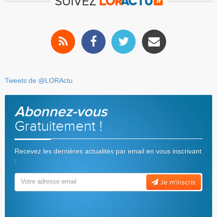
SUIVEZ
Tweets de @LORActu
Abonnez-vous
Gratuitement !
Recevez les dernières actualités par email en vous inscrivant
:
Je m’inscris