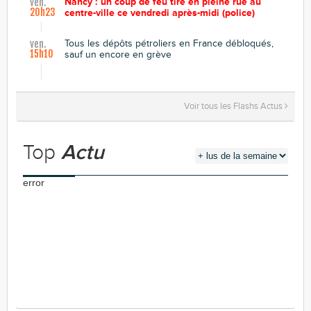
Nancy : un coup de feu tiré en pleine rue au
ven.
20h23
centre-ville ce vendredi après-midi (police)
Tous les dépôts pétroliers en France débloqués,
ven.
15h10
sauf un encore en grève
Voir tous les Flashs Actus
Top
Actu
error