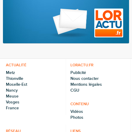
ACTUALITÉ
LORACTU.FR
Metz
Publicité
Thionville
Nous contacter
Moselle-Est
Mentions légales
Nancy
CGU
Meuse
Vosges
CONTENU
France
Vidéos
Photos
RÉSEAU
LIENS