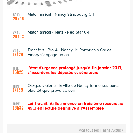
Match amical - Nancy-Strasbourg 0-1
sam.
20h06
Match amical - Metz - Red Star 0-1
ven.
20h03
Transfert - Pro A - Nancy: le Portoricain Carlos
ven.
17h29
Emory s'engage un an
L'état d'urgence prolongé jusqu'à fin janvier 2017,
jeu.
16h29
s'accordent les députés et sénateurs
Orages violents: la ville de Nancy ferme ses parcs
mer.
17h59
plus tôt que prévu ce soir
Loi Travail: Valls annonce un troisième recours au
mer.
16h32
49.3 en lecture définitive à l'Assemblée
Voir tous les Flashs Actus