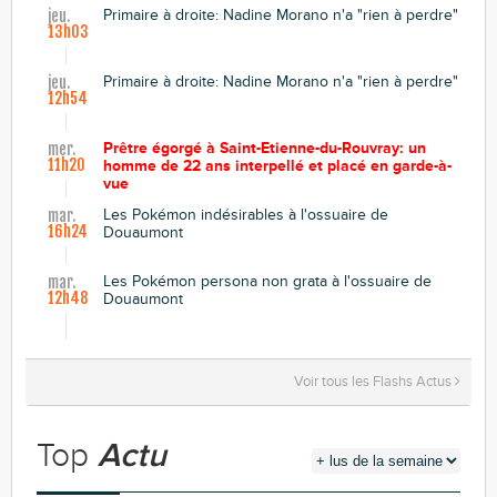
Primaire à droite: Nadine Morano n'a "rien à perdre"
jeu.
13h03
Primaire à droite: Nadine Morano n'a "rien à perdre"
jeu.
12h54
Prêtre égorgé à Saint-Etienne-du-Rouvray: un
mer.
11h20
homme de 22 ans interpellé et placé en garde-à-
vue
Les Pokémon indésirables à l'ossuaire de
mar.
16h24
Douaumont
Les Pokémon persona non grata à l'ossuaire de
mar.
12h48
Douaumont
Voir tous les Flashs Actus
Top
Actu