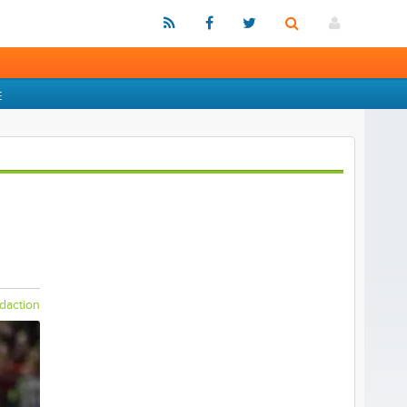
E
daction