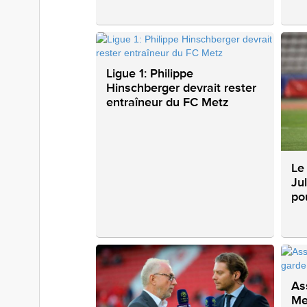
Ligue 1: Philippe
Hinschberger devrait rester
entraîneur du FC Metz
Le
Ju
po
As
Me