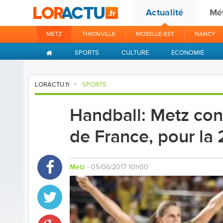
Actualité
Mé
METZ
THIONVILLE
MOSELLE-EST
NANCY
SPORTS
CULTURE
ECONOMIE
LORACTU.fr
SPORTS
Handball: Metz con
de France, pour la 
Metz
- 05/06/2017 10h00