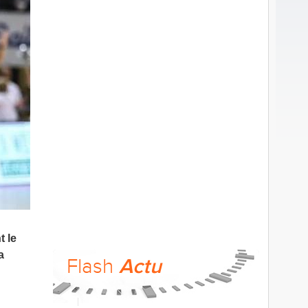
t le
a
Flash
Actu