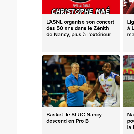
L’ASNL organise son concert
Li
des 50 ans dans le Zénith
à L
de Nancy, plus à l’extérieur
ma
Basket: le SLUC Nancy
Na
descend en Pro B
po
la