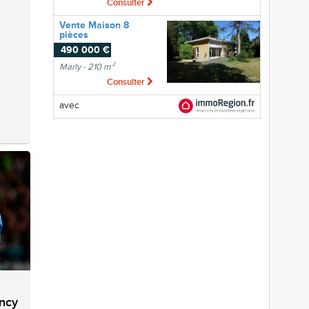
Consulter
Vente Maison 8
pièces
490 000 €
Marly - 210 m²
Consulter
avec
ncy