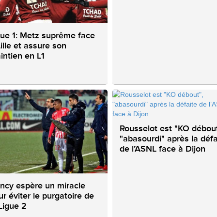
gue 1: Metz suprême face
ille et assure son
intien en L1
Rousselot est "KO débout
"abasourdi" après la défa
de l’ASNL face à Dijon
ncy espère un miracle
ur éviter le purgatoire de
 Ligue 2