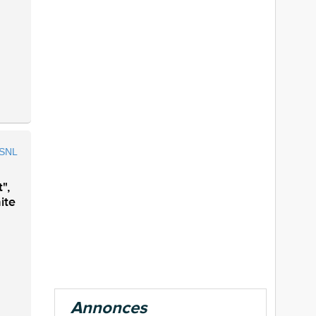
",
ite
Annonces