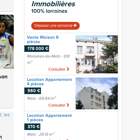
Immobilières
100% lorraines
Déposer une annonce
Vente Maison 6
pièces
178 000 €
Maizières-lès-Metz - 128
m²
Consulter
son
Location Appartement
4 pièces
560 €
Metz - 69.84 m²
Consulter
Location Appartement
1 pièces
370 €
Metz - 26.13 m²
n