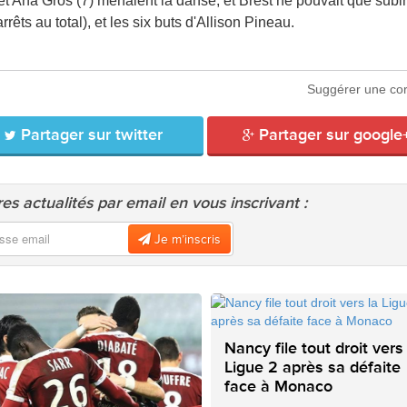
et Ana Gros (7) menaient la danse, et Brest ne pouvait que subir
ts au total), et les six buts d'Allison Pineau.
Suggérer une cor
Partager sur twitter
Partager sur google
es actualités par email en vous inscrivant :
Je m’inscris
Nancy file tout droit vers
Ligue 2 après sa défaite
face à Monaco