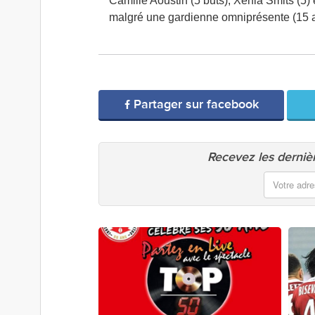
Camille Aoustin (5 buts), Xenia Smits (5) 
malgré une gardienne omniprésente (15 arrê
Partager sur facebook
Recevez les dernièr