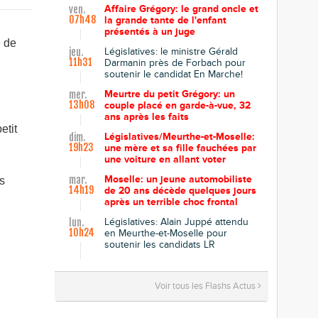
Affaire Grégory: le grand oncle et
ven.
07h48
la grande tante de l'enfant
présentés à un juge
e de
Législatives: le ministre Gérald
jeu.
11h31
Darmanin près de Forbach pour
soutenir le candidat En Marche!
Meurtre du petit Grégory: un
mer.
13h08
couple placé en garde-à-vue, 32
ans après les faits
etit
Législatives/Meurthe-et-Moselle:
dim.
19h23
une mère et sa fille fauchées par
une voiture en allant voter
Moselle: un jeune automobiliste
mar.
s
14h19
de 20 ans décède quelques jours
après un terrible choc frontal
Législatives: Alain Juppé attendu
lun.
10h24
en Meurthe-et-Moselle pour
soutenir les candidats LR
Voir tous les Flashs Actus