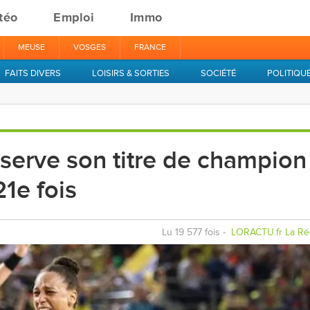
téo
Emploi
Immo
MEUSE
VOSGES
FRANCE
FAITS DIVERS
LOISIRS & SORTIES
SOCIÉTÉ
POLITIQU
serve son titre de champion
21e fois
Lu 19 577 fois -
LORACTU.fr La Ré