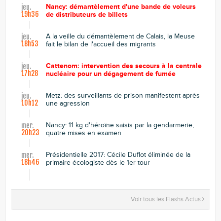
Nancy: démantèlement d'une bande de voleurs
jeu.
19h36
de distributeurs de billets
A la veille du démantèlement de Calais, la Meuse
jeu.
18h53
fait le bilan de l'accueil des migrants
Cattenom: intervention des secours à la centrale
jeu.
17h28
nucléaire pour un dégagement de fumée
Metz: des surveillants de prison manifestent après
jeu.
10h12
une agression
Nancy: 11 kg d'héroïne saisis par la gendarmerie,
mer.
20h23
quatre mises en examen
Présidentielle 2017: Cécile Duflot éliminée de la
mer.
18h46
primaire écologiste dès le 1er tour
Voir tous les Flashs Actus