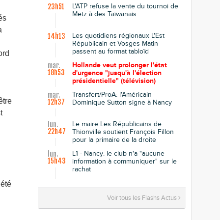
L'ATP refuse la vente du tournoi de
23h51
Metz à des Taïwanais
és
a
Les quotidiens régionaux L'Est
14h13
Républicain et Vosges Matin
passent au format tabloïd
ord
Hollande veut prolonger l'état
mar.
18h53
d'urgence "jusqu'à l'élection
présidentielle" (télévision)
Transfert/ProA: l'Américain
mar.
être
12h37
Dominique Sutton signe à Nancy
t
Le maire Les Républicains de
lun.
22h47
Thionville soutient François Fillon
pour la primaire de la droite
L1 - Nancy: le club n'a "aucune
lun.
15h43
information à communiquer" sur le
rachat
 été
Voir tous les Flashs Actus