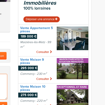
Immobilières
100% lorraines
,
Déposer une annonce
Vente Appartement 5
pièces
189 000 €
Maizières-lès-Metz - 99
m²
Consulter
ion
Vente Maison 9
pièces
295 000 €
Commercy - 230 m²
Consulter
Vente Maison 10
pièces
275 000 €
Commercy - 220 m²