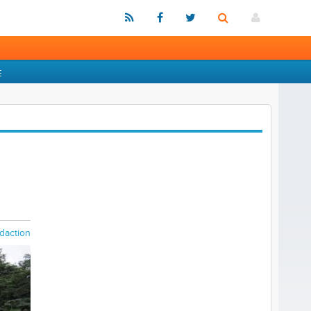
E
daction