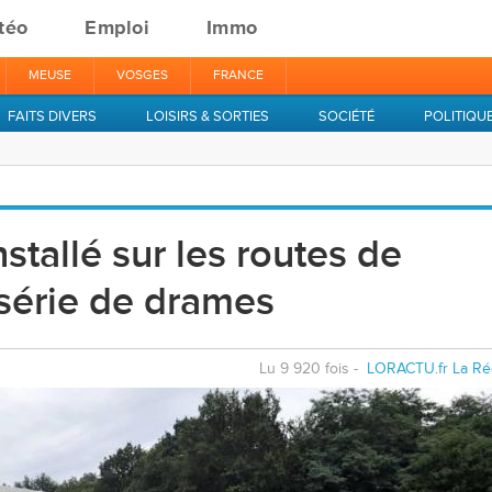
téo
Emploi
Immo
MEUSE
VOSGES
FRANCE
FAITS DIVERS
LOISIRS & SORTIES
SOCIÉTÉ
POLITIQU
nstallé sur les routes de
série de drames
Lu 9 920 fois -
LORACTU.fr La Ré