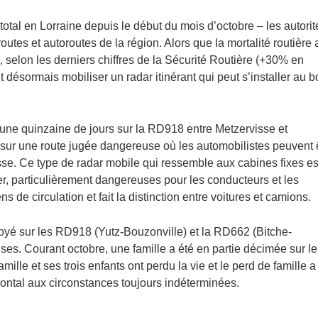
total en Lorraine depuis le début du mois d’octobre – les autorit
routes et autoroutes de la région. Alors que la mortalité routière 
selon les derniers chiffres de la Sécurité Routière (+30% en
désormais mobiliser un radar itinérant qui peut s’installer au b
 une quinzaine de jours sur la RD918 entre Metzervisse et
sur une route jugée dangereuse où les automobilistes peuvent 
esse. Ce type de radar mobile qui ressemble aux cabines fixes es
ier, particulièrement dangereuses pour les conducteurs et les
s de circulation et fait la distinction entre voitures et camions.
ployé sur les RD918 (Yutz-Bouzonville) et la RD662 (Bitche-
es. Courant octobre, une famille a été en partie décimée sur le
lle et ses trois enfants ont perdu la vie et le perd de famille a
rontal aux circonstances toujours indéterminées.