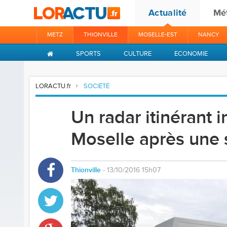
Actualité
Mé
METZ
THIONVILLE
MOSELLE-EST
NANCY
SPORTS
CULTURE
ECONOMIE
LORACTU.fr
SOCIÉTÉ
Un radar itinérant i
Moselle après une 
Thionville
- 13/10/2016 15h07