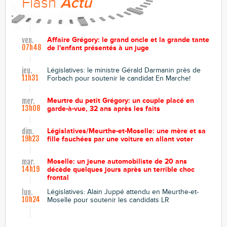
Flash
Actu
Affaire Grégory: le grand oncle et la grande tante
ven.
07h48
de l'enfant présentés à un juge
Législatives: le ministre Gérald Darmanin près de
jeu.
11h31
Forbach pour soutenir le candidat En Marche!
Meurtre du petit Grégory: un couple placé en
mer.
13h08
garde-à-vue, 32 ans après les faits
Législatives/Meurthe-et-Moselle: une mère et sa
dim.
19h23
fille fauchées par une voiture en allant voter
Moselle: un jeune automobiliste de 20 ans
mar.
14h19
décède quelques jours après un terrible choc
frontal
Législatives: Alain Juppé attendu en Meurthe-et-
lun.
10h24
Moselle pour soutenir les candidats LR