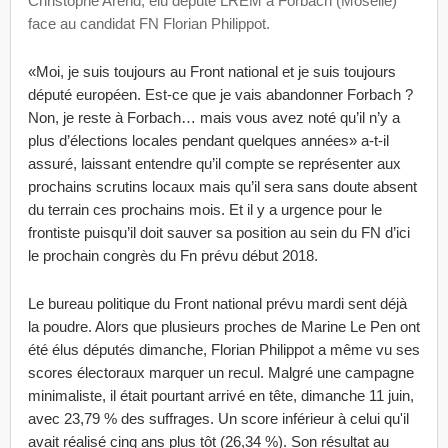
Christophe Arend, élu député LREM à Forbach (Moselle)
face au candidat FN Florian Philippot.
«Moi, je suis toujours au Front national et je suis toujours
député européen. Est-ce que je vais abandonner Forbach ?
Non, je reste à Forbach… mais vous avez noté qu’il n’y a
plus d’élections locales pendant quelques années» a-t-il
assuré, laissant entendre qu’il compte se représenter aux
prochains scrutins locaux mais qu’il sera sans doute absent
du terrain ces prochains mois. Et il y a urgence pour le
frontiste puisqu’il doit sauver sa position au sein du FN d’ici
le prochain congrès du Fn prévu début 2018.
Le bureau politique du Front national prévu mardi sent déjà
la poudre. Alors que plusieurs proches de Marine Le Pen ont
été élus députés dimanche, Florian Philippot a même vu ses
scores électoraux marquer un recul. Malgré une campagne
minimaliste, il était pourtant arrivé en tête, dimanche 11 juin,
avec 23,79 % des suffrages. Un score inférieur à celui qu'il
avait réalisé cinq ans plus tôt (26,34 %). Son résultat au