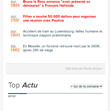
Bruno le Roux annonce "avoir présenté sa
mar.
18h06
démission" à François Hollande
Fillon a touché 50.000 dollars pour organiser
mar.
17h16
une réunion avec Poutine
Accident de train au Luxembourg: failles humaine et
mar.
13h42
technique (rapport préliminaire)
En Moselle, un forcené retrouvé mort par le GIGN,
dim.
14h52
après 24h de siège
Voir tous les Flashs Actus
Top
Actu
error