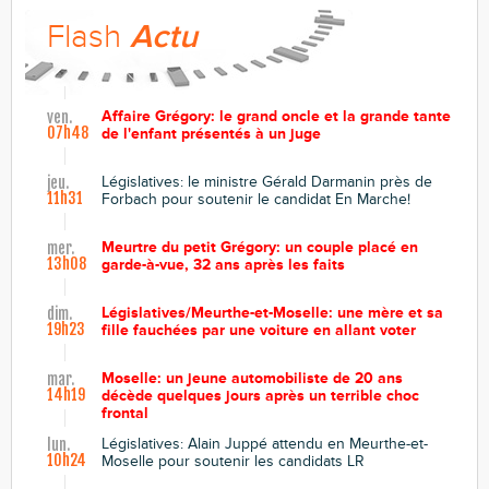
Flash
Actu
Affaire Grégory: le grand oncle et la grande tante
ven.
07h48
de l'enfant présentés à un juge
Législatives: le ministre Gérald Darmanin près de
jeu.
11h31
Forbach pour soutenir le candidat En Marche!
Meurtre du petit Grégory: un couple placé en
mer.
13h08
garde-à-vue, 32 ans après les faits
Législatives/Meurthe-et-Moselle: une mère et sa
dim.
19h23
fille fauchées par une voiture en allant voter
Moselle: un jeune automobiliste de 20 ans
mar.
14h19
décède quelques jours après un terrible choc
frontal
Législatives: Alain Juppé attendu en Meurthe-et-
lun.
10h24
Moselle pour soutenir les candidats LR