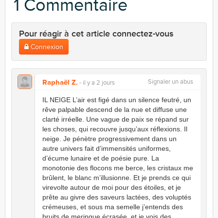
1 Commentaire
Pour réagir à cet article connectez-vous
Connexion
Raphaël Z.
Signaler un abus
- il y a 2 jours
IL NEIGE L’air est figé dans un silence feutré, un
rêve palpable descend de la nue et diffuse une
clarté irréelle. Une vague de paix se répand sur
les choses, qui recouvre jusqu’aux réflexions. Il
neige. Je pénètre progressivement dans un
autre univers fait d’immensités uniformes,
d’écume lunaire et de poésie pure. La
monotonie des flocons me berce, les cristaux me
brûlent, le blanc m’illusionne. Et je prends ce qui
virevolte autour de moi pour des étoiles, et je
prête au givre des saveurs lactées, des voluptés
crémeuses, et sous ma semelle j’entends des
bruits de meringue écrasée, et je vois des