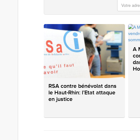
A 
co
da
Ho
RSA contre bénévolat dans
le Haut-Rhin: l’Etat attaque
en justice