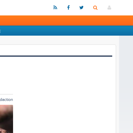
E
daction