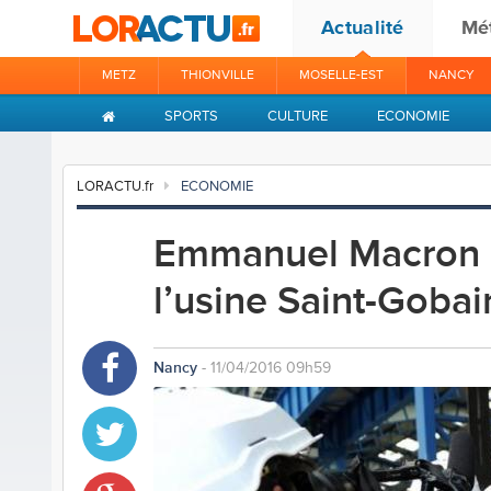
Actualité
Mé
METZ
THIONVILLE
MOSELLE-EST
NANCY
SPORTS
CULTURE
ECONOMIE
LORACTU.fr
ECONOMIE
Emmanuel Macron a
l’usine Saint-Goba
Nancy
- 11/04/2016 09h59