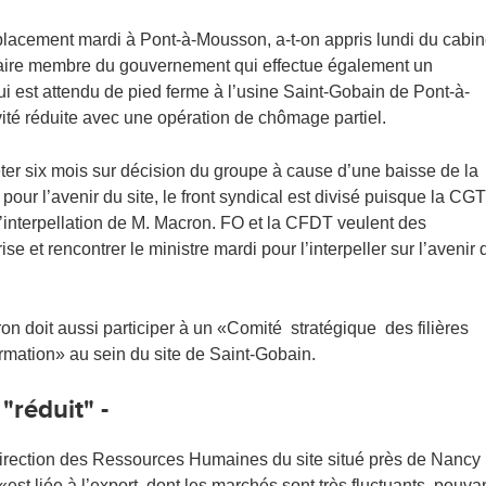
acement mardi à Pont-à-Mousson, a-t-on appris lundi du cabin
laire membre du gouvernement qui effectue également un
 est attendu de pied ferme à l’usine Saint-Gobain de Pont-à-
té réduite avec une opération de chômage partiel.
êter six mois sur décision du groupe à cause d’une baisse de la
our l’avenir du site, le front syndical est divisé puisque la CGT
’interpellation de M. Macron. FO et la CFDT veulent des
ise et rencontrer le ministre mardi pour l’interpeller sur l’avenir 
on doit aussi participer à un «Comité stratégique des filières
ormation» au sein du site de Saint-Gobain.
réduit" -
direction des Ressources Humaines du site situé près de Nancy
 «est liée à l’export, dont les marchés sont très fluctuants, pouva