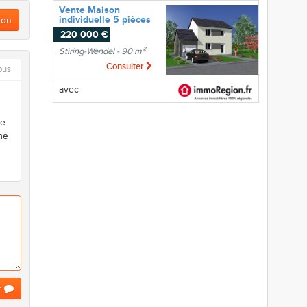
Vente Maison
individuelle 5 pièces
ion
220 000 €
Stiring-Wendel - 90 m²
Consulter
bus
avec
ue
ne
r