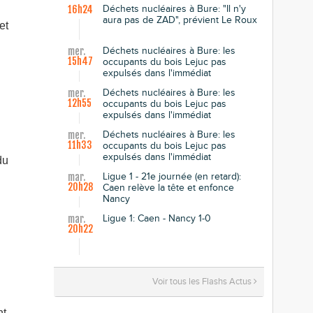
Déchets nucléaires à Bure: "Il n'y
16h24
aura pas de ZAD", prévient Le Roux
et
Déchets nucléaires à Bure: les
mer.
15h47
occupants du bois Lejuc pas
expulsés dans l'immédiat
Déchets nucléaires à Bure: les
mer.
12h55
occupants du bois Lejuc pas
expulsés dans l'immédiat
Déchets nucléaires à Bure: les
mer.
11h33
occupants du bois Lejuc pas
expulsés dans l'immédiat
du
Ligue 1 - 21e journée (en retard):
mar.
20h28
Caen relève la tête et enfonce
Nancy
Ligue 1: Caen - Nancy 1-0
mar.
20h22
Voir tous les Flashs Actus
nt