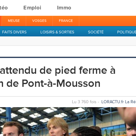
téo
Emploi
Immo
MEUSE
VOSGES
FRANCE
FAITS DIVERS
LOISIRS & SORTIES
SOCIÉTÉ
POLITIQU
ttendu de pied ferme à
in de Pont-à-Mousson
Lu 3 760 fois -
LORACTU.fr La Ré