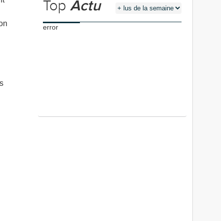
Top
Actu
ion
error
s