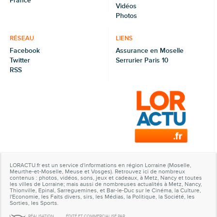
France
Vidéos
Photos
RÉSEAU
LIENS
Facebook
Assurance en Moselle
Twitter
Serrurier Paris 10
RSS
LORACTU.fr est un service d'informations en région Lorraine (Moselle,
Meurthe-et-Moselle, Meuse et Vosges). Retrouvez ici de nombreux
contenus : photos, vidéos, sons, jeux et cadeaux, à Metz, Nancy et toutes
les villes de Lorraine; mais aussi de nombreuses actualités à Metz, Nancy,
Thionville, Epinal, Sarreguemines, et Bar-le-Duc sur le Cinéma, la Culture,
l'Economie, les Faits divers, sirs, les Médias, la Politique, la Société, les
Sorties, les Sports.
RÉALISATION
ÉDITÉ ET COMMERCIALISÉ PAR