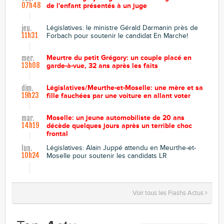
07h48
de l'enfant présentés à un juge
Législatives: le ministre Gérald Darmanin près de
jeu.
11h31
Forbach pour soutenir le candidat En Marche!
Meurtre du petit Grégory: un couple placé en
mer.
13h08
garde-à-vue, 32 ans après les faits
Législatives/Meurthe-et-Moselle: une mère et sa
dim.
19h23
fille fauchées par une voiture en allant voter
Moselle: un jeune automobiliste de 20 ans
mar.
14h19
décède quelques jours après un terrible choc
frontal
Législatives: Alain Juppé attendu en Meurthe-et-
lun.
10h24
Moselle pour soutenir les candidats LR
Voir tous les Flashs Actus