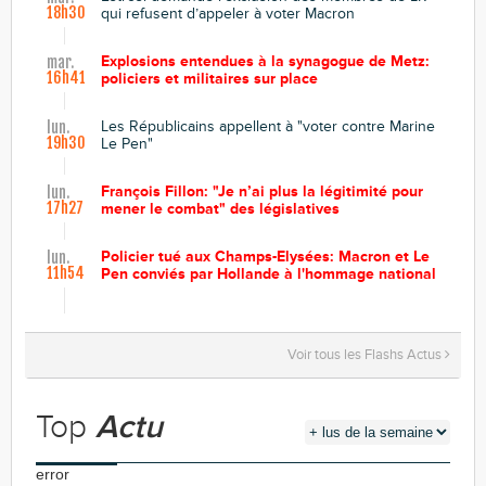
18h30
qui refusent d’appeler à voter Macron
Explosions entendues à la synagogue de Metz:
mar.
16h41
policiers et militaires sur place
Les Républicains appellent à "voter contre Marine
lun.
19h30
Le Pen"
François Fillon: "Je n’ai plus la légitimité pour
lun.
17h27
mener le combat" des législatives
Policier tué aux Champs-Elysées: Macron et Le
lun.
11h54
Pen conviés par Hollande à l'hommage national
Voir tous les Flashs Actus
Top
Actu
error