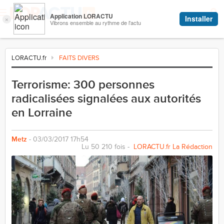
LORACTU.fr
FAITS DIVERS
Terrorisme: 300 personnes
radicalisées signalées aux autorités
en Lorraine
Metz
- 03/03/2017 17h54
Lu 50 210 fois -
LORACTU.fr La Rédaction