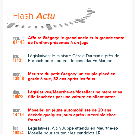
Flash
Actu
Affaire Grégory: le grand oncle et la grande tante
ven.
07h48
de l'enfant présentés à un juge
Législatives: le ministre Gérald Darmanin près de
jeu.
11h31
Forbach pour soutenir le candidat En Marche!
Meurtre du petit Grégory: un couple placé en
mer.
13h08
garde-à-vue, 32 ans après les faits
Législatives/Meurthe-et-Moselle: une mère et sa
dim.
19h23
fille fauchées par une voiture en allant voter
Moselle: un jeune automobiliste de 20 ans
mar.
14h19
décède quelques jours après un terrible choc
frontal
Législatives: Alain Juppé attendu en Meurthe-et-
lun.
10h24
Moselle pour soutenir les candidats LR