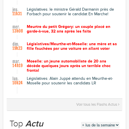
Législatives: le ministre Gérald Darmanin près de
jeu.
11h31
Forbach pour soutenir le candidat En Marche!
Meurtre du petit Grégory: un couple placé en
mer.
13h08
garde-à-vue, 32 ans après les faits
Législatives/Meurthe-et-Moselle: une mère et sa
dim.
19h23
fille fauchées par une voiture en allant voter
Moselle: un jeune automobiliste de 20 ans
mar.
14h19
décède quelques jours après un terrible choc
frontal
Législatives: Alain Juppé attendu en Meurthe-et-
lun.
10h24
Moselle pour soutenir les candidats LR
Voir tous les Flashs Actus
Top
Actu