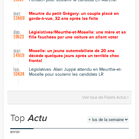
Meurtre du petit Grégory: un couple placé en
mer.
13h08
garde-à-vue, 32 ans après les faits
Législatives/Meurthe-et-Moselle: une mère et sa
dim.
19h23
fille fauchées par une voiture en allant voter
Moselle: un jeune automobiliste de 20 ans
mar.
14h19
décède quelques jours après un terrible choc
frontal
Législatives: Alain Juppé attendu en Meurthe-et-
lun.
10h24
Moselle pour soutenir les candidats LR
Voir tous les Flashs Actus
Top
Actu
error