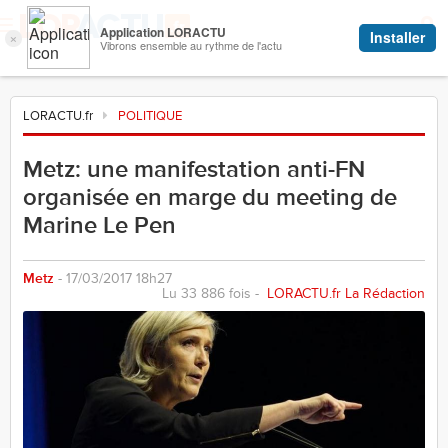
LORACTU.fr
POLITIQUE
Metz: une manifestation anti-FN
organisée en marge du meeting de
Marine Le Pen
Metz
- 17/03/2017 18h27
Lu 33 886 fois -
LORACTU.fr La Rédaction