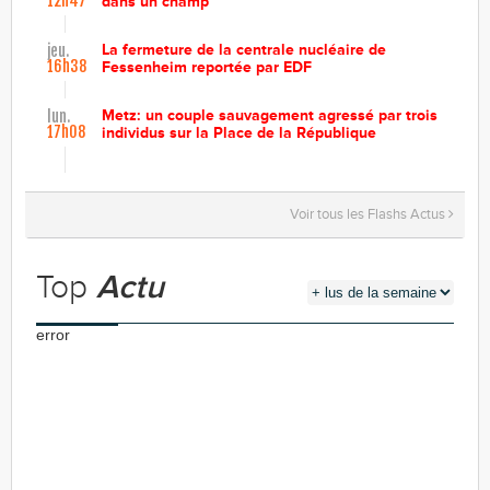
12h47
dans un champ
La fermeture de la centrale nucléaire de
jeu.
16h38
Fessenheim reportée par EDF
Metz: un couple sauvagement agressé par trois
lun.
17h08
individus sur la Place de la République
Voir tous les Flashs Actus
Top
Actu
error